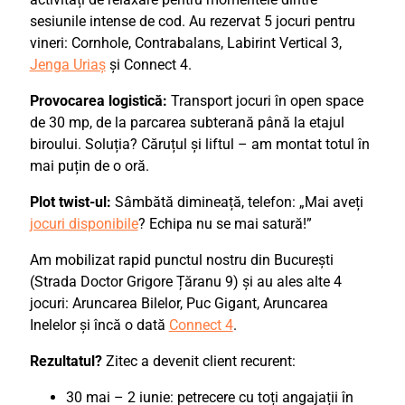
sesiunile intense de cod. Au rezervat 5 jocuri pentru
vineri: Cornhole, Contrabalans, Labirint Vertical 3,
Jenga Uriaș
și Connect 4.
Provocarea logistică:
Transport jocuri în open space
de 30 mp, de la parcarea subterană până la etajul
biroului. Soluția? Căruțul și liftul – am montat totul în
mai puțin de o oră.
Plot twist-ul:
Sâmbătă dimineață, telefon: „Mai aveți
jocuri disponibile
? Echipa nu se mai satură!”
Am mobilizat rapid punctul nostru din București
(Strada Doctor Grigore Țăranu 9) și au ales alte 4
jocuri: Aruncarea Bilelor, Puc Gigant, Aruncarea
Inelelor și încă o dată
Connect 4
.
Rezultatul?
Zitec a devenit client recurent:
30 mai – 2 iunie: petrecere cu toți angajații în