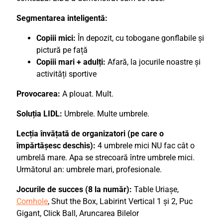
Segmentarea inteligentă:
Copiii mici:
În depozit, cu tobogane gonflabile și
pictură pe față
Copiii mari + adulți:
Afară, la jocurile noastre și
activități sportive
Provocarea:
A plouat. Mult.
Soluția LIDL:
Umbrele. Multe umbrele.
Lecția învățată de organizatori (pe care o
împărtășesc deschis):
4 umbrele mici NU fac cât o
umbrelă mare. Apa se strecoară între umbrele mici.
Următorul an: umbrele mari, profesionale.
Jocurile de succes (8 la număr):
Table Uriașe,
Cornhole
, Shut the Box, Labirint Vertical 1 și 2, Puc
Gigant, Click Ball, Aruncarea Bilelor