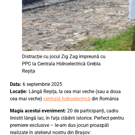
Distracție cu jocul Zig Zag împreună cu
PPC la Centrala Hidroelectrică Grebla
Reșița
Data:
6 septembrie 2025
Locație:
Lângă Reșița, la cea mai veche (sau a doua
cea mai veche)
centrală hidroelectrică
din România
Magia acestui eveniment:
20 de participanți, cadru
linistit lângă lac, în fața clădirii istorice. Perfect pentru
premiere exclusive – le-am dus jocuri proaspăt
realizate în atelierul nostru din Brașov: