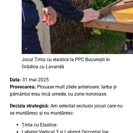
Jocul Ținta cu elastice la PPC București în
Grădina cu Lavandă
Data:
31 mai 2025
Provocarea:
Plouase mult zilele anterioare. Iarba și
pământul erau încă umede, cu zone noroioase.
Decizia strategică:
Am selectat exclusiv jocuri care nu
se murdăresc și nu murdăresc:
Ținta cu Elastice
Labirint Vertical 3 și Labirint Orizontal (pe