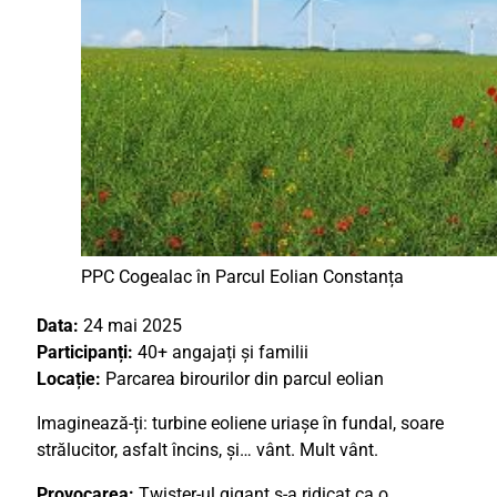
PPC Cogealac în Parcul Eolian Constanța
Data:
24 mai 2025
Participanți:
40+ angajați și familii
Locație:
Parcarea birourilor din parcul eolian
Imaginează-ți: turbine eoliene uriașe în fundal, soare
strălucitor, asfalt încins, și… vânt. Mult vânt.
Provocarea:
Twister-ul gigant s-a ridicat ca o