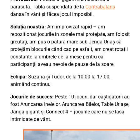
parasută. Tabla suspendată de la
Contrabalans
dansa în vânt și făcea jocul imposibil.
Soluția noastră:
Am improvizat rapid – am
repozitionat jocurile în zonele mai protejate, am folosit
greutăți, am pus o pătură mare sub Jenga Uriaș să
protejăm blocurile când cad pe asfalt, am creat rotații
constante la umbrele de la mese pentru că
participanții aveau nevoie de pauze de la soare.
Echipa:
Suzana și Tudor, de la 10:00 la 17:00,
animând continuu
Jocurile de succes:
Peste 10 jocuri, dar câștigătorii au
fost Aruncarea Inelelor, Aruncarea Bilelor, Table Uriașe,
Janga gigant și Connect 4 – jocurile care nu se lasă
intimidate de vânt.