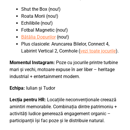
Shut the Box (nou!)
Roata Morii (nou!)
Echilibile (nou!)
Fotbal Magnetic (nou!)
Bătălia Dopurilor
(nou!)
Plus clasicele: Aruncarea Bilelor, Connect 4,
Labirint Vertical 2, Cornhole (
vezi toate jocurile
).
Momentul Instagram:
Poze cu jocurile printre turbine
mari și vechi, motoare expuse în aer liber – heritage
industrial + entertainment modern.
Echipa:
Iulian și Tudor
Lecția pentru HR:
Locațiile neconvenționale creează
amintiri memorabile. Combinația dintre patrimoniu +
activități ludice generează engagement organic –
participanții își fac poze și le distribuie natural.