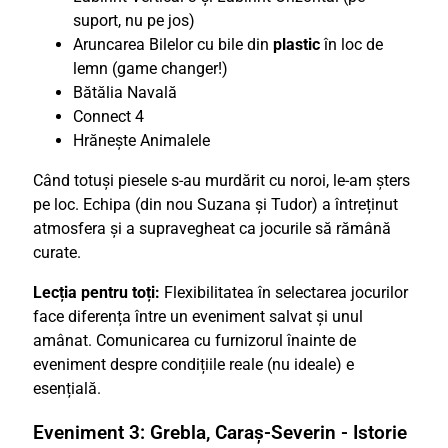
suport, nu pe jos)
Aruncarea Bilelor cu bile din
plastic
în loc de
lemn (game changer!)
Bătălia Navală
Connect 4
Hrănește Animalele
Când totuși piesele s-au murdărit cu noroi, le-am șters
pe loc. Echipa (din nou Suzana și Tudor) a întreținut
atmosfera și a supravegheat ca jocurile să rămână
curate.
Lecția pentru toți:
Flexibilitatea în selectarea jocurilor
face diferența între un eveniment salvat și unul
amânat. Comunicarea cu furnizorul înainte de
eveniment despre condițiile reale (nu ideale) e
esențială.
Eveniment 3: Grebla, Caraș-Severin - Istorie