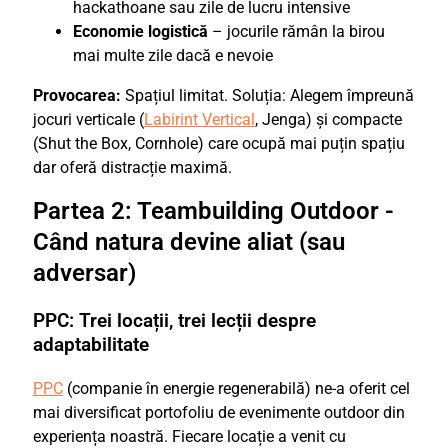
hackathoane sau zile de lucru intensive
Economie logistică
– jocurile rămân la birou
mai multe zile dacă e nevoie
Provocarea:
Spațiul limitat. Soluția: Alegem împreună
jocuri verticale (
Labirint Vertical
, Jenga) și compacte
(Shut the Box, Cornhole) care ocupă mai puțin spațiu
dar oferă distracție maximă.
Partea 2: Teambuilding Outdoor -
Când natura devine aliat (sau
adversar)
PPC: Trei locații, trei lecții despre
adaptabilitate
PPC
(companie în energie regenerabilă) ne-a oferit cel
mai diversificat portofoliu de evenimente outdoor din
experiența noastră. Fiecare locație a venit cu