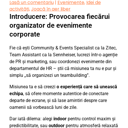
Lasă un comentariu
|
Evenimente
,
Idei de
activități
,
Joacă în aer liber
Introducere: Provocarea fiecărui
organizator de evenimente
corporate
Fie că ești Community & Events Specialist ca la Zitec,
Team Assistant ca la Sennheiser, lucrezi într-o agenție
de PR și marketing, sau coordonezi evenimente din
departamentul de HR – știi că misiunea ta nu e pur și
simplu „să organizezi un teambuilding”.
Misiunea ta e să creezi
o experiență care să unească
echipa
, să ofere momente autentice de conectare
departe de ecrane, și să lase amintiri despre care
oamenii să vorbească luni de zile.
Dar iată dilema: alegi
indoor
pentru control maxim și
predictibilitate, sau
outdoor
pentru atmosferă relaxată