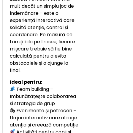
mult decât un simplu joc de
îndemânare – este o
experiență interactivă care
solicită atenție, control și
coordonare. Pe măsură ce
trimiți bila pe traseu, fiecare
mișcare trebuie să fie bine
calculată pentru a evita
obstacolele și a ajunge la
final.
Ideal pentru:
Team building –
Îmbunătățește colaborarea
și strategia de grup
🎭 Evenimente și petreceri –
Un joc interactiv care atrage
atenția și creează competiție
Activități pentru copii și