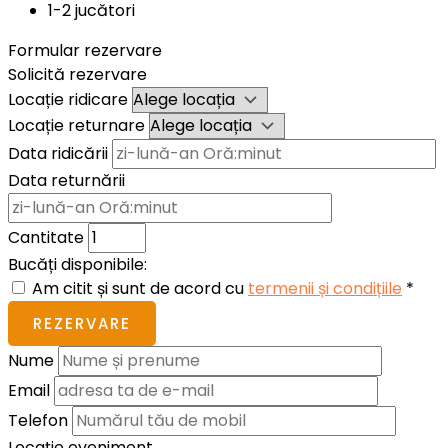
1-2 jucători
Formular rezervare
Solicită rezervare
Locație ridicare
Locație returnare
Data ridicării
Data returnării
Cantitate
Bucăți disponibile:
Am citit și sunt de acord cu
termenii și condițiile
*
REZERVARE
Nume
Email
Telefon
Locație eveniment