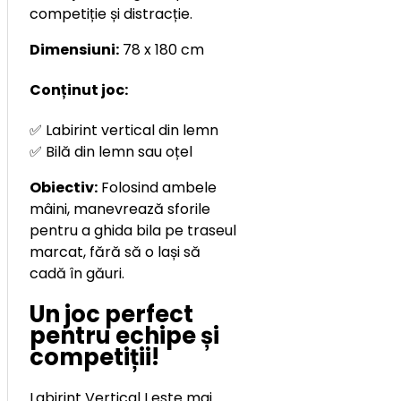
competiție și distracție.
Dimensiuni:
78 x 180 cm
Conținut joc:
✅ Labirint vertical din lemn
✅ Bilă din lemn sau oțel
Obiectiv:
Folosind ambele
mâini, manevrează sforile
pentru a ghida bila pe traseul
marcat, fără să o lași să
cadă în găuri.
Un joc perfect
pentru echipe și
competiții!
Labirint Vertical I este mai